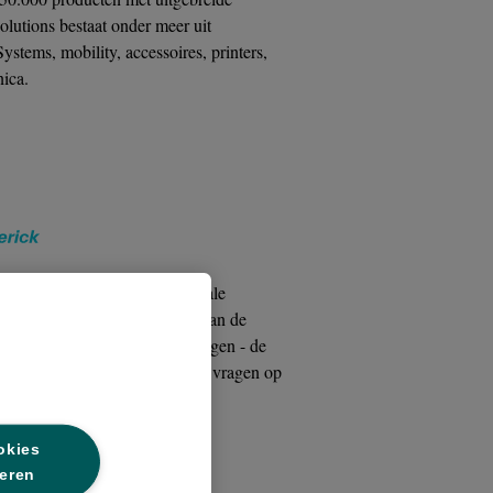
olutions bestaat onder meer uit
stems, mobility, accessoires, printers,
ica.
isuele, collaboration en digitale
rick dé specialist voor jou. Van de
aan smart meeting room oplossingen - de
nnen je ondersteunen bij al je vragen op
okies
eren