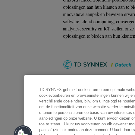
oplossingen aan hun klanten aan te bi
innovatieve aanpak en bewezen ervari
software, cloud computing, converged
analytics, security en IoT stellen onze
oplossingen te bieden aan hun klanten
Datech, een gespecialiseerde busine
wereldwijde specialist in de distribut
TD SYNNEX gebruikt cookies om u een optimale website
cookievoorkeuren en browserinstellingen kunnen wij en 
verschillende doeleinden, bijv. om u ingelogd te houd
om de functionaliteit van onze website verder te ontwik
u tonen te personaliseren op basis van uw interesse
aanbiedingen op onze website. U kunt ervoor kiezen om
toe te staan. U kunt uw voorkeuren op elk gewenst mo
pagina” (zie link onderaan deze banner). U kunt daar u