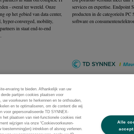
eden - overal ter wereld. Onze
services en expertise. Endpoint S
ng op het gebied van data center,
producten in de categorieën PC Sy
, hyper-converged, mobility,
software en consumentenelektron
 partners in staat end-to-end
.
ss unit binnen TD SYNNEX, is een
Op zoek naar professionele audiov
ie van ontwerpsoftware.
signage oplossingen? Dan is Mave
-ervaring te bieden. Afhankelijk van uw
retail- en educatie-markten tot 
derde partijen cookies plaatsen voor
experts van het Maverick-team ku
en, uw voorkeuren te herkennen en te onthouden,
kelen en te optimaliseren, om de content die wij
A/V-gebied.
s en voor gepersonaliseerde TD SYNNEX-
 het plaatsen van niet-functionele cookies niet
Alle co
ment wijzigen via onze “Cookievoorkeuren-
accept
w toestemming(en) intrekken of alsnog verlenen.