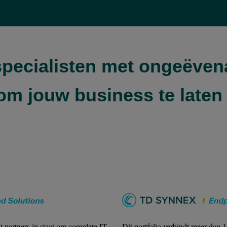
pecialisten met ongeëven
 om jouw business te laten
t partners in staat om complete IT
Dit portfolio verbindt meer dan 